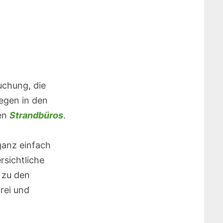
uchung, die
egen in den
en
Strandbüros
.
ganz einfach
rsichtliche
 zu den
rei und