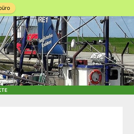
büro
KTE